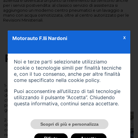
azienda è diventata un punto di riferimento sul territorio anche
per i servizi postvendita: al classico servizio di assistenza si
aggiungono un moderno centro pneumatici e un lavaggio a
mano con acqua osmotizzata, oltre al centro autorizzato per le
Revisioni Ministeriali.
Motorauto F.lli Nardoni
X
PERCHÉ SCEGLIERCI
Noi e terze parti selezionate utilizziamo
cookie o tecnologie simili per finalità tecniche
e, con il tuo consenso, anche per altre finalità
come specificato nella
cookie policy
.
3- Passione,
1- Dal 1982 a
professionalità
disposizione
e disponibilità
Puoi acconsentire all’utilizzo di tali tecnologie
dei nostri clienti
verso i nostri
utilizzando il pulsante “Accetta”. Chiudendo
che ricercano il
clienti sono il
questa informativa, continui senza accettare.
piacere nella
punto cardine
guida
della nostra
Storia.
2- Il nostro
Scopri di più e personalizza
obiettivo è la
4- La
continua
modernità e
ricerca
l'eccellenza