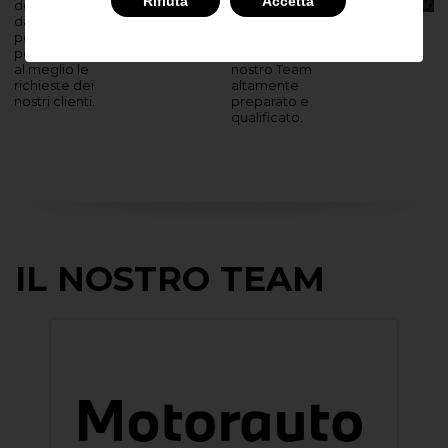
Rifiuta
Accetta
dell'eccellenza,
dei nostri
dalla vendita al
servizi è
post vendita,
possibile
per soddisfare
grazie al
al meglio le
nostro Team
richieste dei
altamente
nostri clienti.
preparato e
qualificato.
IL NOSTRO TEAM