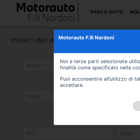
PARCO AUTO
NOL
VALUTAZIONE VEICOLO
Motorauto F.lli Nardoni
Inviaci i dati della tua vettura, il nostro 
Noi e terze parti selezionate util
finalità come specificato nella
coo
Puoi acconsentire all’utilizzo di 
accettare.