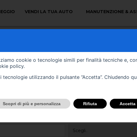
EGGIO
VENDI LA TUA AUTO
MANUTENZIONE & AS
Team ti contatterà per fornirti una valutazione e
izziamo cookie o tecnologie simili per finalità tecniche e, co
kie policy
.
tali tecnologie utilizzando il pulsante “Accetta”. Chiudendo q
Scopri di più e personalizza
Rifiuta
Accetta
Vendi il tuo veicolo per