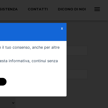
SISTENZA
CONTATTI
DICONO DI NOI
X
 tutte le informazioni
n il tuo consenso, anche per altre
uesta informativa, continui senza