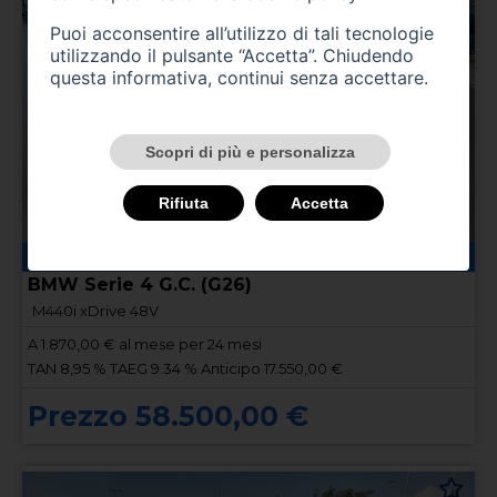
Puoi acconsentire all’utilizzo di tali tecnologie
utilizzando il pulsante “Accetta”. Chiudendo
questa informativa, continui senza accettare.
Scopri di più e personalizza
Rifiuta
Accetta
53500 km
ibrida
03/2022
BMW Serie 4 G.C. (G26)
M440i xDrive 48V
A
1.870,00
€ al mese per 24 mesi
TAN 8,95 % TAEG 9.34 % Anticipo 17.550,00 €
Prezzo 58.500,00 €