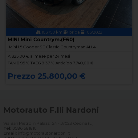
103750 km
ibrida
05/2022
MINI Mini Countrym.(F60)
Mini 1.5 Cooper SE Classic Countryman ALL4
A
825,00
€ al mese per 24 mesi
TAN 8,95 % TAEG 9.37 % Anticipo 7.740,00 €
Prezzo 25.800,00 €
Motorauto F.lli Nardoni
Via San Pietro in Palazzi, 24 - 57023 Cecina (LI)
Tel:
0586 681810
Email:
info@motorautonardoni.it