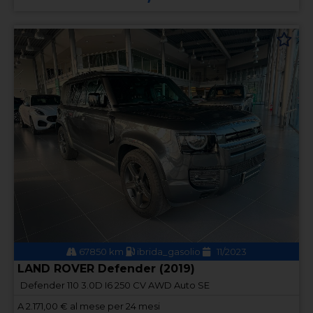
67850 km
ibrida_gasolio
11/2023
LAND ROVER Defender (2019)
Defender 110 3.0D I6 250 CV AWD Auto SE
A
2.171,00
€ al mese per 24 mesi