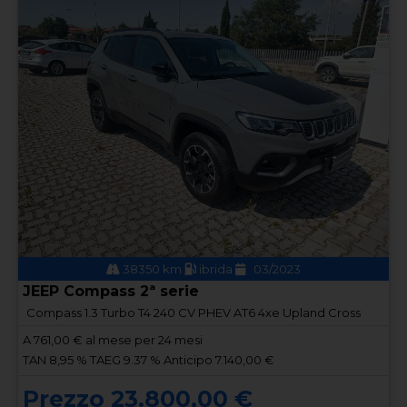
38350 km
ibrida
03/2023
JEEP Compass 2ª serie
Compass 1.3 Turbo T4 240 CV PHEV AT6 4xe Upland Cross
A
761,00
€ al mese per 24 mesi
TAN 8,95 % TAEG 9.37 % Anticipo 7.140,00 €
Prezzo 23.800,00 €