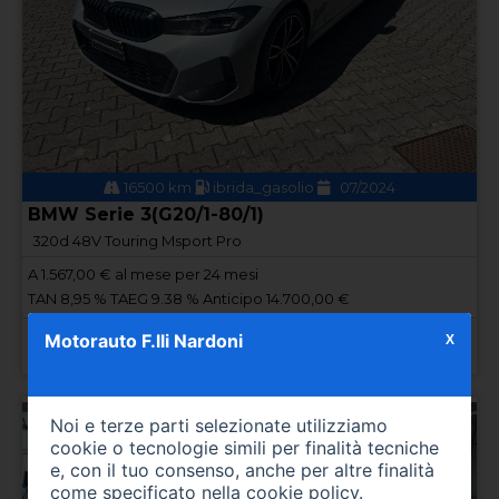
16500 km
ibrida_gasolio
07/2024
BMW Serie 3(G20/1-80/1)
320d 48V Touring Msport Pro
A
1.567,00
€ al mese per 24 mesi
TAN 8,95 % TAEG 9.38 % Anticipo 14.700,00 €
Prezzo 49.000,00 €
Motorauto F.lli Nardoni
X
Noi e terze parti selezionate utilizziamo
cookie o tecnologie simili per finalità tecniche
e, con il tuo consenso, anche per altre finalità
come specificato nella
cookie policy
.