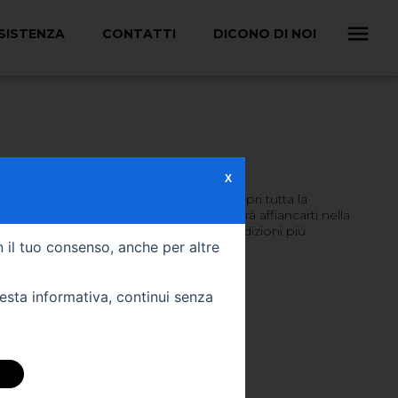
SISTENZA
CONTATTI
DICONO DI NOI
X
a Ufficiale DR.
se novità e offerte da non perdere. Scopri tutta la
. Contatta il nostro personale che potrà affiancarti nella
eglio in base alle tue esigenze e alle condizioni più
n il tuo consenso, anche per altre
ionisti ti stanno aspettando!
uesta informativa, continui senza