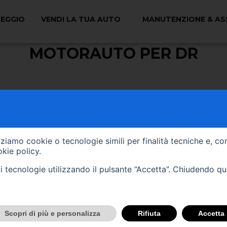
EGGIO
VENDI LA TUA AUTO
MANUTENZIONE & AS
MOTORAUTO PER DR
Motorauto è concessionari
Da noi potrai trovare numero
gamma selezionata e garantita
tua scelta e consigliare al m
izziamo cookie o tecnologie simili per finalità tecniche e, co
vantaggiose. I nostri profess
kie policy
.
tali tecnologie utilizzando il pulsante “Accetta”. Chiudendo q
Scopri di più e personalizza
Rifiuta
Accetta